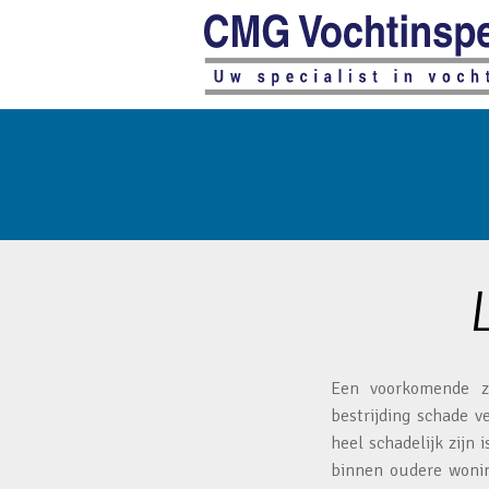
Een voorkomende z
bestrijding schade 
heel schadelijk zijn
binnen oudere wonin