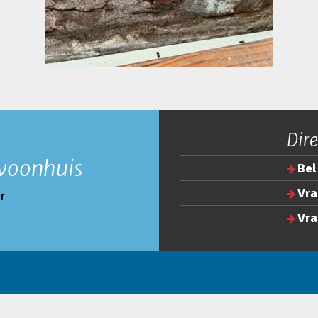
Dire
 woonhuis
Bel
Vra
r
Vra